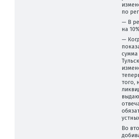
измен
по рег
— В р
на 10
— Ког
показа
сумма 
Тульс
измен
теперь
того,
ликви
выдаю
отвеч
обяза
устны
Во вт
добив