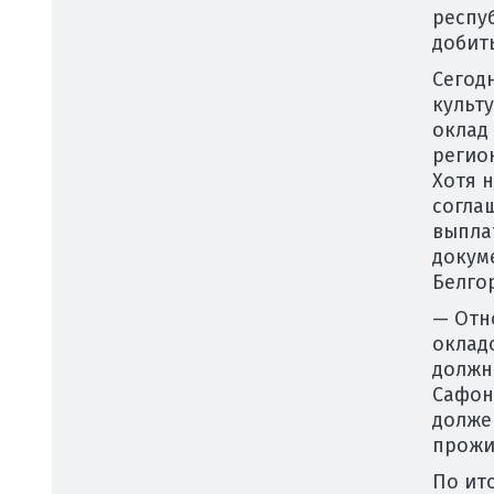
респу
добит
Сегод
культ
оклад
регио
Хотя 
согла
выпла
докум
Белго
— Отн
оклад
должн
Сафон
долже
прожи
По ит