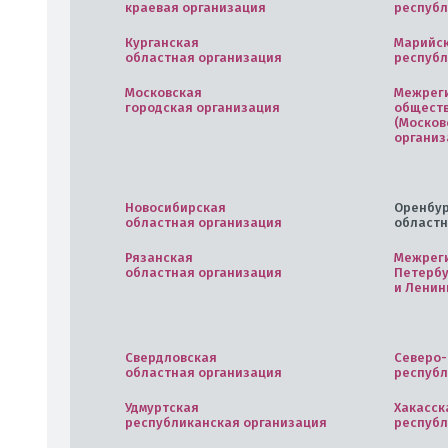
краевая организация
республ
Курганская
Марийс
областная организация
республ
Московская
Межрег
городская организация
общест
(Москов
организ
Новосибирская
Оренбур
областная организация
областн
Рязанская
Межреги
областная организация
Петербу
и Ленин
Свердловская
Северо-
областная организация
республ
Удмуртская
Хакасск
республиканская организация
республ