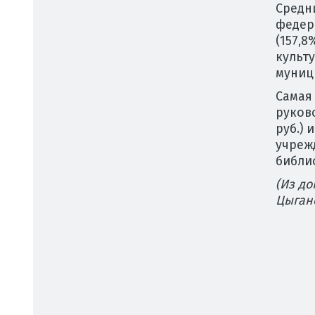
Средн
федер
(157,8
культу
муници
Самая
руково
руб.) 
учрежд
библио
(Из д
Цыган