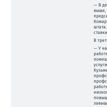
— В д
выше,
предс
Комар
штата
ставки
В трет
— У н
работ
помещ
услуги
Кузьм
профс
профс
работ
низко
повыш
завыш