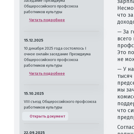
зарпла
заседание Президиума
Общероссийского профсоюза
Несмо
работников культуры
что з
Читать подробнее
доход
— За 
всего 
15.12.2025
профс
10 декабря 2025 года состоялось I
Это п
очное онлайн заседание Президиума
не мо
Общероссийского профсоюза
работников культуры
— У н
Читать подробнее
тысяч
предс
мы за
15.10.2025
комис
VIII съезд Общероссийского профсоюза
поддер
работников культуры
что с
Открыть документ
предп
Согла
22.09.2025