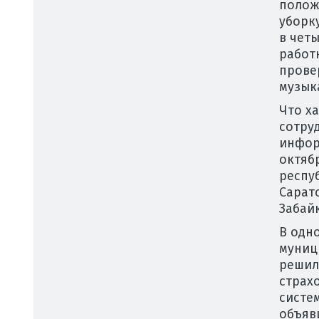
полож
уборк
в чет
работн
провер
музык
Что х
сотру
инфор
октябр
респуб
Сарат
Забай
В одн
муниц
решил
страх
систе
объяв