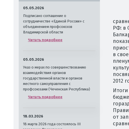
05.05.2026
Подписано соглашение о
сравн
сотрудничестве «Единой России» с
объединением профсоюзов
РФ: в
Владимирской области
Балка
Читать подробнее
показ
приос
в сво
05.05.2026
плену
культ
Указ о мерах по совершенствованию
взаимодействия органов
посвя
государственной власти и органов
2012 г
местного самоуправления с
профсоюзами (Чеченская Республика)
Итоги
бюдже
Читать подробнее
гораз
Прави
от за
18.03.2026
сравн
18 марта 2026 года состоялось III