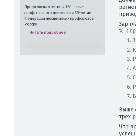
должн
регио
Профсоюзы отметили 120-летие
профсоюзного движения и 35-летие
приво
Федерации независимых профсоюзов
Зарпл
России
% к с
Читать подробнее
З
К
Р
А
С
Р
Б
Выше 
трех р
Что п
успеш