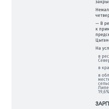
закры
Немал
четвер
— В р
к прим
предс
Цыган
На ус
в ре
Севе
в кр
в об
мест
сель
Липе
19,6%
ЗАРП