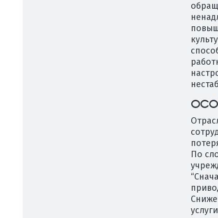
обращ
ненад
повыш
культ
спосо
работ
настр
неста
ОСО
Отрас
сотруд
потер
По сл
учреж
“Снач
приво
Сниже
услуги